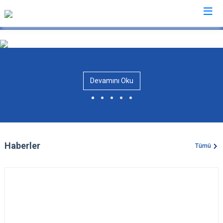
Van
Bahçesaray
Gürpınar
Devamını Oku
Başkale
Muradiye
Çaldıran
Özalp
Çatak
Saray
Edremit
İpekyolu
Haberler
Tümü
Erciş
Tuşba
Gevaş