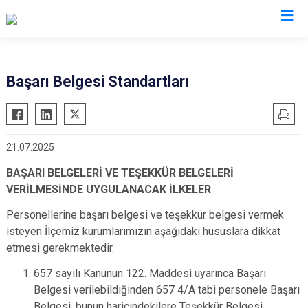
Van
Başarı Belgesi Standartları
Bahçesaray
Gürpınar
Başkale
Muradiye
21.07.2025
Çaldıran
Özalp
Çatak
Saray
BAŞARI BELGELERİ VE TEŞEKKÜR BELGELERİ
VERİLMESİNDE UYGULANACAK İLKELER
Edremit
İpekyolu
Erciş
Personellerine başarı belgesi ve teşekkür belgesi vermek
Tuşba
isteyen İlçemiz kurumlarımızın aşağıdaki hususlara dikkat
Gevaş
etmesi gerekmektedir.
657 sayılı Kanunun 122. Maddesi uyarınca Başarı
Belgesi verilebildiğinden 657 4/A tabi personele Başarı
Belgesi, bunun haricindekilere Teşekkür Belgesi