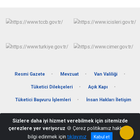
Resmi Gazete
Mevzuat
Van Valiliği
Tüketici Dilekçeleri
Açık Kapı
Tüketici Başvuru İşlemleri
İnsan Hakları İletişim
Hükümet Konağı Kat:3 Muradiye / VAN, 65500
Sizlere daha iyi hizmet verebilmek için sitemizde
Santral : (0432) 451 24 00 - Fax: 451 20 39 eposta:
çerezlere yer veriyoruz
🍪 Çerez politikamız hakkında
muradiyegovtr@gmail.com
bilgi edinmek için
tıklayınız
Kabul et